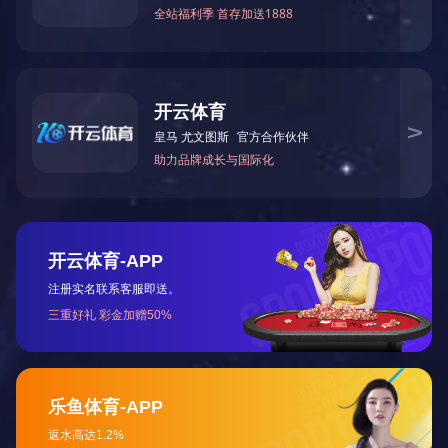
电木；PC ，PA尼龙， PA+玻纤 ；塑钢（POM）白色/黑色；
PP；铝合金 ，紫铜，镁合金 ，锌合金等。
加工精度：±0.03mm
最大成型尺寸：2450mm*490mm
表面处理：
塑料产品：打磨、抛光、电镀、拉丝、镭雕、 丝印、 喷油（（
果有普通光、哑光）等
金属产品：去毛刺、打磨、抛光、喷砂、氧化、电镀、拉丝、丝
印、镭雕、 喷油等