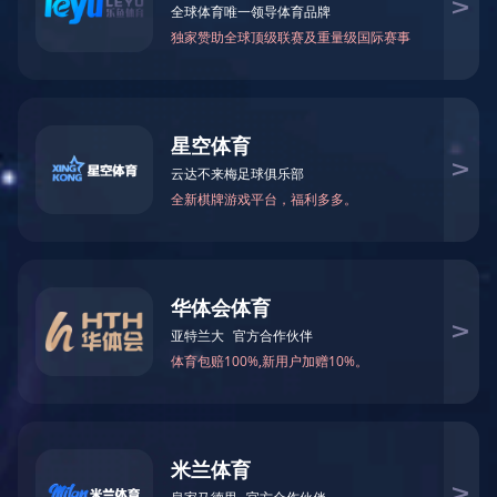
乐鱼在线登录最新官网_乐鱼leyu(中国)
CN