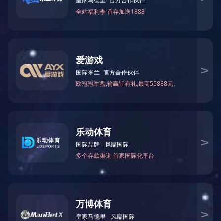
乐鱼在线登录最新官网_乐
鱼leyu(中国)
乐鱼在线登录最新官网_乐鱼leyu(中国) 是现代科技的一种艺术，